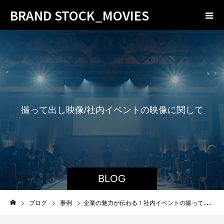
BRAND STOCK_MOVIES
撮
っ
て
出
し
映
像
/
社
内
イ
ベ
ン
ト
の
映
像
に
関
し
て
情
報
発
信
し
て
い
BLOG
ブログ
事例
企業の魅力が伝わる！社内イベントの撮って出し映像を採用説明会で活用した成功事例