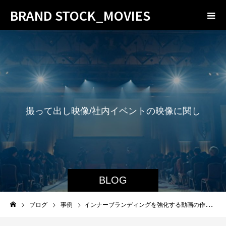
BRAND STOCK_MOVIES
撮
っ
て
出
し
映
像
/
社
内
イ
ベ
ン
ト
の
映
像
に
関
し
て
情
報
発
信
し
て
BLOG
ブログ
事例
インナーブランディングを強化する動画の作り方と活用方法