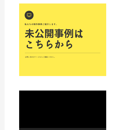
動
画
プ
レ
ー