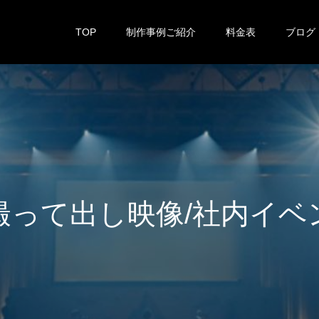
TOP
制作事例ご紹介
料金表
ブログ
し
映
像
/
社
内
イ
ベ
ン
ト
の
映