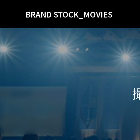
BRAND STOCK_MOVIES
撮
っ
て
出